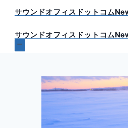
内
サウンドオフィスドットコムNe
容
を
ス
サウンドオフィスドットコムNe
キ
ッ
プ