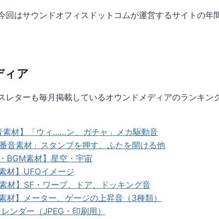
今回はサウンドオフィスドットコムが運営するサイトの年
ディア
スレターも毎月掲載しているオウンドメディアのランキング
音素材】「ウィ……ン、ガチャ」メカ駆動音
定番音素材」スタンプを押す、ふたを開ける他
・BGM素材】星空・宇宙
素材】UFOイメージ
素材】SF・ワープ、ドア、ドッキング音
音素材】メーター、ゲージの上昇音（3種類）
カレンダー（JPEG・印刷用）