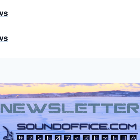
ws
ws