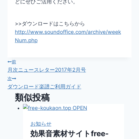
どにぜひご活用ください。
>>ダウンロードはこちらから
http://www.soundoffice.com/archive/week
Num.php
投
前
月次ニュースレター2017年2月号
稿
次
ダウンロード楽譜ご利用ガイド
ナ
類似投稿
ビ
ゲ
お知らせ
ー
効果音素材サイトfree-