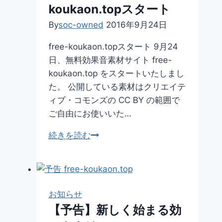
シ
koukaon.topスタート
ョ
By
soc-owned
2016年9月24日
ン
free-koukaon.topスタート 9月24
日、無料効果音素材サイト free-
koukaon.top をスタートいたしまし
た。 公開している素材はクリエイテ
ィブ・コモンズの CC BY の範囲で
ご自由にお使いいた…
効
続きを読む
果
音
素
材
お知らせ
サ
【予告】新しく始まる効
イ