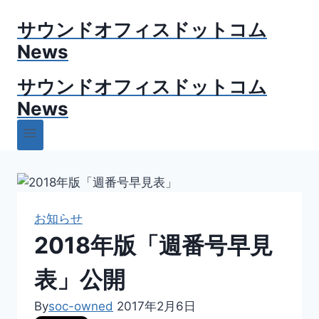
内
サウンドオフィスドットコム
容
を
News
ス
サウンドオフィスドットコム
キ
ッ
News
プ
お知らせ
2018年版「週番号早見
表」公開
By
soc-owned
2017年2月6日