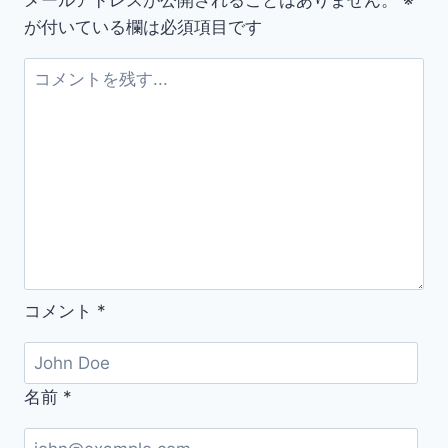
メールアドレスが公開されることはありません。
※
ィ
が付いている欄は必須項目です
ス
ド
ッ
ト
コ
ム
の
メ
イ
ン
コメント
*
サ
イ
ト
リ
名前
*
ニ
ュ