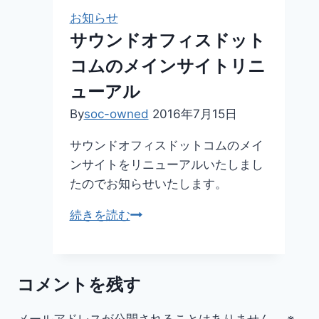
ガ
お知らせ
ジ
サウンドオフィスドット
ン
コムのメインサイトリニ
発
行
ューアル
の
By
soc-owned
2016年7月15日
ご
案
サウンドオフィスドットコムのメイ
内
ンサイトをリニューアルいたしまし
たのでお知らせいたします。
サ
続きを読む
ウ
ン
ド
コメントを残す
オ
フ