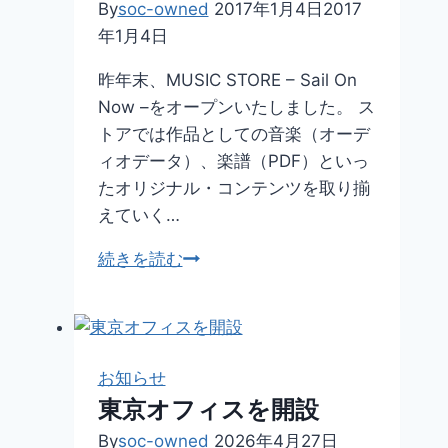
効
By
soc-owned
2017年1月4日
2017
果
年1月4日
音
昨年末、MUSIC STORE – Sail On
素
Now –をオープンいたしました。 ス
材
トアでは作品としての音楽（オーデ
サ
ィオデータ）、楽譜（PDF）といっ
イ
たオリジナル・コンテンツを取り揃
ト
えていく…
に
つ
MUSIC
続きを読む
い
STORE
て
–
Sail
On
お知らせ
Now
東京オフィスを開設
–
By
soc-owned
2026年4月27日
Open!