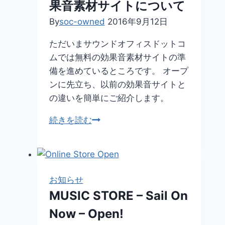
果音素材サイトについて
ト
free-
By
soc-owned
2016年9月12日
koukaon.top
ただいまサウンドオフィスドットコ
ス
ムでは無料の効果音素材サイトの準
タ
備を進めているところです。 オープ
ー
ンに先立ち、以前の効果音サイトと
ト
の違いを簡単にご紹介します。
【予
続きを読む
告】
新
し
く
お知らせ
始
MUSIC STORE – Sail On
ま
Now – Open!
る