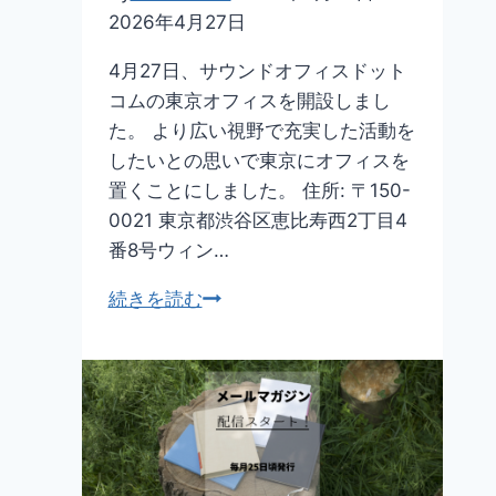
2026年4月27日
4月27日、サウンドオフィスドット
コムの東京オフィスを開設しまし
た。 より広い視野で充実した活動を
したいとの思いで東京にオフィスを
置くことにしました。 住所: 〒150-
0021 東京都渋谷区恵比寿西2丁目4
番8号ウィン…
東
続きを読む
京
オ
フ
ィ
ス
を