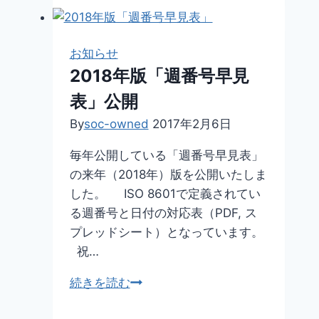
音
素
材
お知らせ
サ
2018年版「週番号早見
イ
表」公開
ト
free-
By
soc-owned
2017年2月6日
koukaon.top
毎年公開している「週番号早見表」
ス
の来年（2018年）版を公開いたしま
タ
した。 ISO 8601で定義されてい
ー
る週番号と日付の対応表（PDF, ス
ト
プレッドシート）となっています。
祝…
2018
続きを読む
年