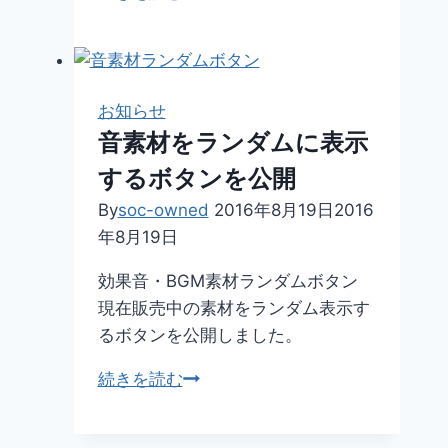
イ
年
ト
カ
に
レ
つ
ン
お知らせ
い
ダ
音素材をランダムに表示
て
ー
するボタンを公開
（JPEG・
印
By
soc-owned
2016年8月19日
2016
刷
年8月19日
用）
効果音・BGM素材ランダムボタン
現在販売中の素材をランダム表示す
るボタンを公開しました。
音
続きを読む
素
材