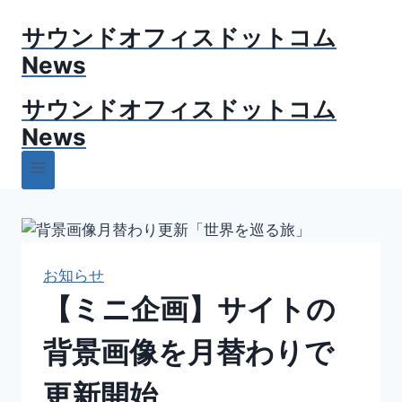
内
サウンドオフィスドットコム
容
を
News
ス
サウンドオフィスドットコム
キ
ッ
News
プ
お知らせ
【ミニ企画】サイトの
背景画像を月替わりで
更新開始