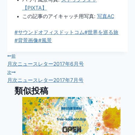
【PIXTA】
この記事のアイキャッチ用写真:
写真AC
投
#
サウンドオフィスドットコム
#
世界を巡る旅
稿
#
背景画像
#
風景
タ
投
グ:
前
月次ニュースレター2017年6月号
稿
次
月次ニュースレター2017年7月号
ナ
類似投稿
ビ
ゲ
ー
シ