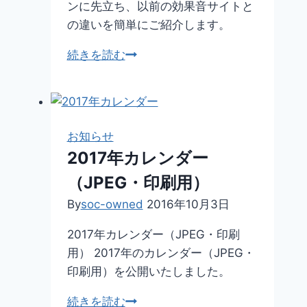
ンに先立ち、以前の効果音サイトと
の違いを簡単にご紹介します。
【予
続きを読む
告】
新
し
く
お知らせ
始
2017年カレンダー
ま
（JPEG・印刷用）
る
効
By
soc-owned
2016年10月3日
果
2017年カレンダー（JPEG・印刷
音
用） 2017年のカレンダー（JPEG・
素
印刷用）を公開いたしました。
材
サ
2017
続きを読む