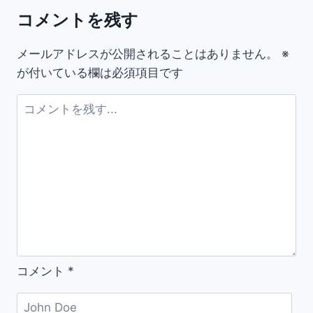
を
コメントを残す
ラ
ン
メールアドレスが公開されることはありません。
※
ダ
が付いている欄は必須項目です
ム
に
表
示
す
る
ボ
タ
ン
を
コメント
*
公
開