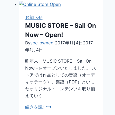
版
「週
番
お知らせ
号
MUSIC STORE – Sail On
早
Now – Open!
見
表」
By
soc-owned
2017年1月4日
2017
公
年1月4日
開
昨年末、MUSIC STORE – Sail On
Now –をオープンいたしました。 ス
トアでは作品としての音楽（オーデ
ィオデータ）、楽譜（PDF）といっ
たオリジナル・コンテンツを取り揃
えていく…
MUSIC
続きを読む
STORE