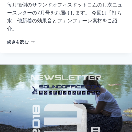
毎月恒例のサウンドオフィスドットコムの月次ニュ
ースレターの7月号をお届けします。 今回は「打ち
水」他新着の効果音とファンファーレ素材をご紹
介。
月
続きを読む
次
ニ
ュ
ー
ス
レ
タ
ー
2017
年
7
月
号