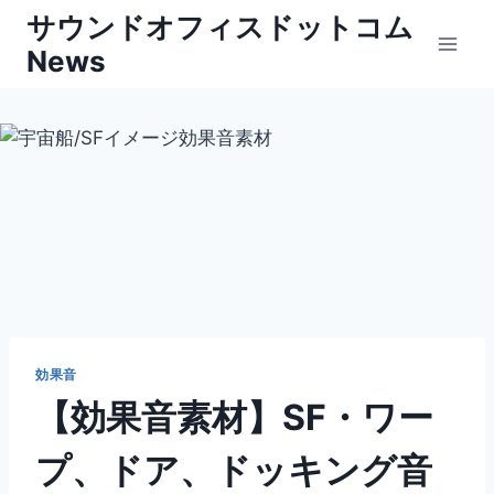
内
サウンドオフィスドットコム
容
News
を
ス
キ
ッ
プ
効果音
【効果音素材】SF・ワー
プ、ドア、ドッキング音