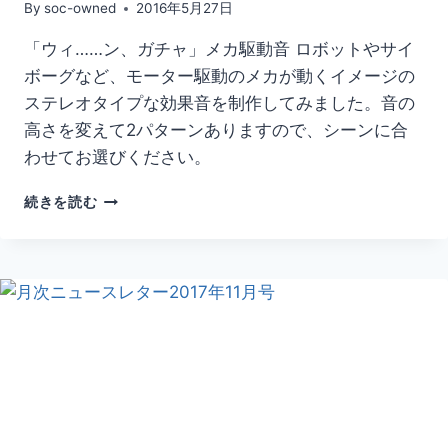
By
soc-owned
2016年5月27日
「ウィ……ン、ガチャ」メカ駆動音 ロボットやサイ
ボーグなど、モーター駆動のメカが動くイメージの
ステレオタイプな効果音を制作してみました。音の
高さを変えて2パターンありますので、シーンに合
わせてお選びください。
【効
続きを読む
果
音
素
材】
「ウ
ィ……
ン、
ガ
チ
ャ」
メ