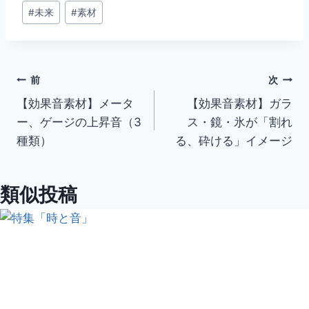
グ:
#
未来
#
素材
投
前
次
【効果音素材】メータ
【効果音素材】ガラ
稿
ー、ゲージの上昇音（3
ス・鏡・氷が「割れ
ナ
種類）
る、砕ける」イメージ
ビ
類似投稿
ゲ
ー
シ
ョ