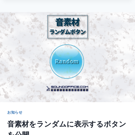
ニ
ュ
ー
ス
レ
タ
ー
2017
年
11
月
号
お知らせ
音素材をランダムに表示するボタン
を公開