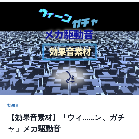
ー
ス
レ
タ
ー
2018
年
3
月
号
効果音
【効果音素材】「ウィ……ン、ガチ
ャ」メカ駆動音