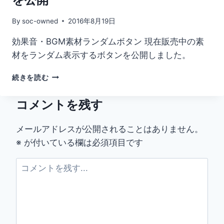
By
soc-owned
2016年8月19日
効果音・BGM素材ランダムボタン 現在販売中の素
材をランダム表示するボタンを公開しました。
音
続きを読む
素
材
コメントを残す
を
ラ
ン
メールアドレスが公開されることはありません。
ダ
※
が付いている欄は必須項目です
ム
に
表
示
す
る
ボ
タ