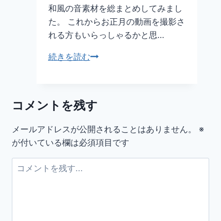
和風の音素材を総まとめしてみまし
た。 これからお正月の動画を撮影さ
れる方もいらっしゃるかと思…
お
続きを読む
正
月
直
コメントを残す
前
「和
メールアドレスが公開されることはありません。
※
風
が付いている欄は必須項目です
素
材」
特
集