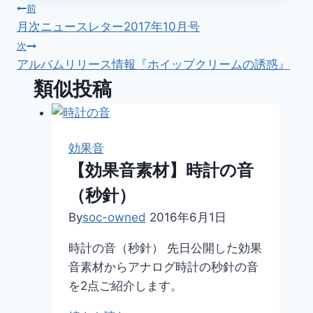
投
グ:
前
月次ニュースレター2017年10月号
稿
次
アルバムリリース情報『ホイップクリームの誘惑』
ナ
類似投稿
ビ
ゲ
効果音
ー
【効果音素材】時計の音
シ
（秒針）
ョ
By
soc-owned
2016年6月1日
ン
時計の音（秒針） 先日公開した効果
音素材からアナログ時計の秒針の音
を2点ご紹介します。