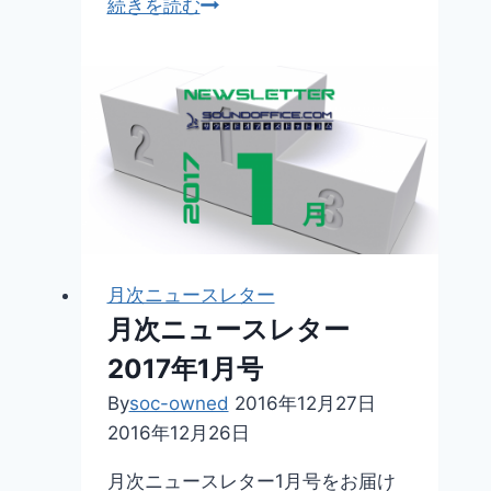
【効
続きを読む
果
音
素
材】
時
計
の
音
（秒
月次ニュースレター
針）
月次ニュースレター
2017年1月号
By
soc-owned
2016年12月27日
2016年12月26日
月次ニュースレター1月号をお届け