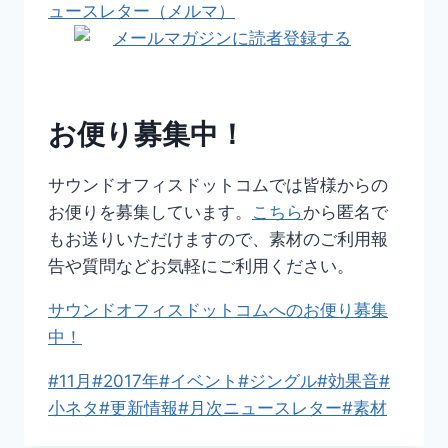
ュースレター（メルマ）
お便り募集中！
サウンドオフィスドットコムでは皆様からの
お便りを募集しています。
こちら
から匿名で
もお送りいただけますので、素材のご利用報
告や質問などお気軽にご利用ください。
サウンドオフィスドットコムへのお便り募集
中！
投
#
11月
#
2017年
#
イベント
#
ジングル
#
効果音
#
稿
小ネタ
#
更新情報
#
月次ニュースレター
#
素材
タ