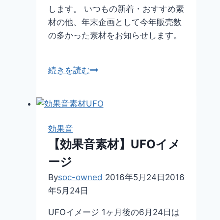
します。 いつもの新着・おすすめ素
材の他、年末企画として今年販売数
の多かった素材をお知らせします。
月
続きを読む
次
ニ
ュ
ー
効果音
ス
【効果音素材】UFOイメ
レ
ージ
タ
ー
By
soc-owned
2016年5月24日
2016
2017
年5月24日
年
UFOイメージ 1ヶ月後の6月24日は
1