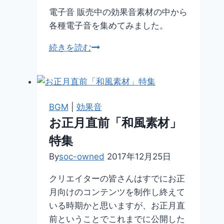
号
電子音 販売中の効果音素材の中から
各種電子音を集めてみました。
【効
続きを読む
果
音
素
材】
BGM
|
効果音
電
お正月直前「和風素材」
子
特集
音
By
soc-owned
2017年12月25日
クリエイターの皆さんはすでにお正
月向けのコンテンツを制作し終えて
いる時期かと思いますが、お正月直
前ということでこれまでに公開した