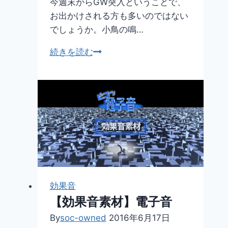
今週末からGW突入ということで、
お出かけされる方も多いのではない
でしょうか。小鳥の鳴…
月
続きを読む
次
ニ
ュ
ー
ス
レ
タ
ー
2016
効果音
年
【効果音素材】電子音
5
月
By
soc-owned
2016年6月17日