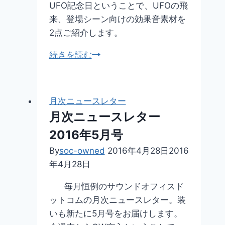
UFO記念日ということで、UFOの飛
月
来、登場シーン向けの効果音素材を
号
2点ご紹介します。
【効
続きを読む
果
音
素
月次ニュースレター
材】
月次ニュースレター
UFO
2016年5月号
イ
メ
By
soc-owned
2016年4月28日
2016
ー
年4月28日
ジ
毎月恒例のサウンドオフィスド
ットコムの月次ニュースレター。装
いも新たに5月号をお届けします。