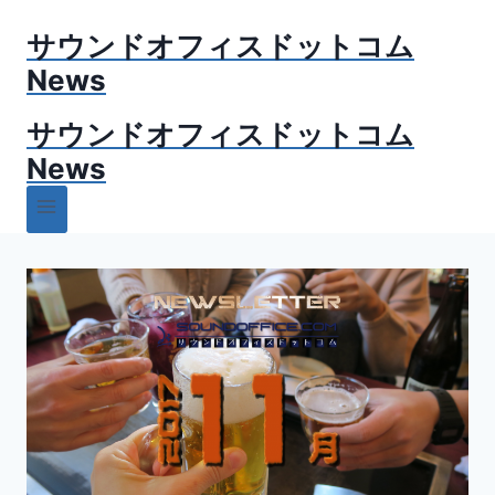
内
サウンドオフィスドットコム
容
を
News
ス
サウンドオフィスドットコム
キ
ッ
News
プ