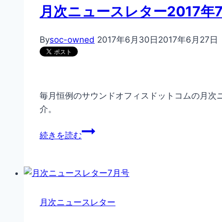
月次ニュースレター2017年
By
soc-owned
2017年6月30日
2017年6月27日
毎月恒例のサウンドオフィスドットコムの月次ニ
介。
月
続きを読む
次
ニ
ュ
ー
ス
月次ニュースレター
レ