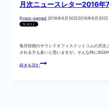
タ
月次ニュースレター2016年
ー
2017
By
soc-owned
2016年6月30日
2016年6月30日
年
7
月
号
毎月恒例のサウンドオフィスドットコムの月次
される方も多いと思いますが、そんな時にBGM
月
続きを読む
次
ニ
ュ
ー
ス
レ
タ