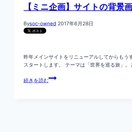
【ミニ企画】サイトの背景
By
soc-owned
2017年6月28日
昨年メインサイトをリニューアルしてからもうす
スタートします。 テーマは「世界を巡る旅」。
【ミ
続きを読む
ニ
企
画】
サ
イ
ト