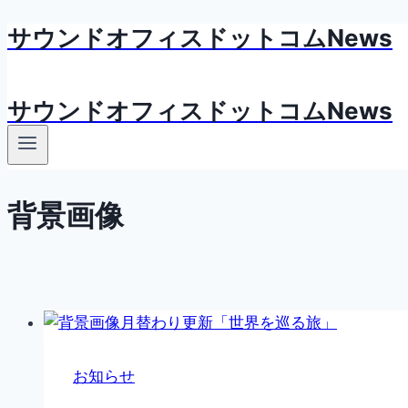
サウンドオフィスドットコムNews
内
容
を
サウンドオフィスドットコムNews
ス
キ
ッ
プ
背景画像
お知らせ