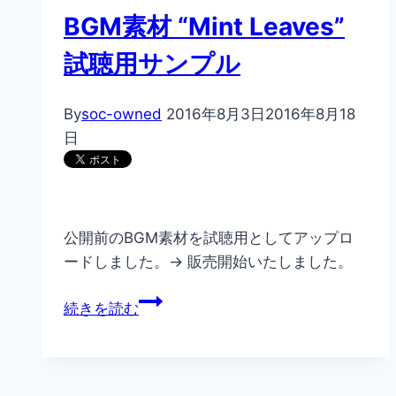
配
BGM素材 “Mint Leaves”
合」、“After
You”試
試聴用サンプル
聴
用
By
soc-owned
2016年8月3日
2016年8月18
サ
日
ン
プ
ル
公開前のBGM素材を試聴用としてアップロ
ードしました。→ 販売開始いたしました。
BGM
続きを読む
素
材
“Mint
Leaves”