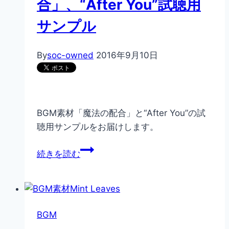
合」、“After You”試聴用
サンプル
By
soc-owned
2016年9月10日
BGM素材「魔法の配合」と“After You”の試
聴用サンプルをお届けします。
BGM
続きを読む
素
材
「魔
法
BGM
の