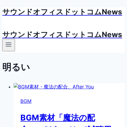
サウンドオフィスドットコムNews
内
容
を
サウンドオフィスドットコムNews
ス
キ
ッ
プ
明るい
BGM
BGM素材「魔法の配